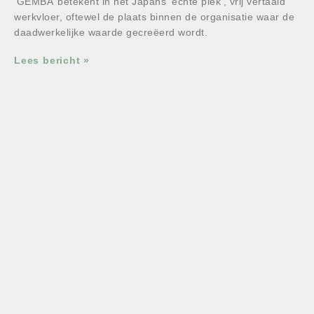
‘GEMBA’ betekent in het Japans ‘echte plek’, vrij vertaald
werkvloer, oftewel de plaats binnen de organisatie waar de
daadwerkelijke waarde gecreëerd wordt.
Lees bericht »